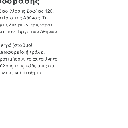
Πρόσβασης
ασιλίσσης Σοφίας 123
,
τίρια της Αθήνας. Το
 Αμπελοκήπων, απέναντι
αι τον Πύργο των Αθηνών.
μετρό (σταθμοί
 λεωφορεία ή τρόλεϊ
προτιμήσουν το αυτοκίνητο
 όλους τους κάθετους στη
ιδιωτικοί σταθμοί