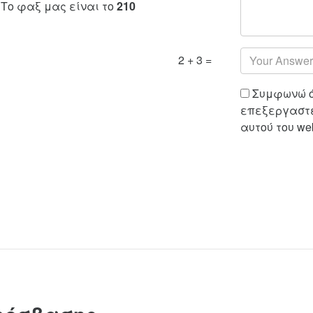
 Το φαξ μας είναι το
210
2 + 3 =
Συμφωνώ ότ
επεξεργαστε
αυτού του web